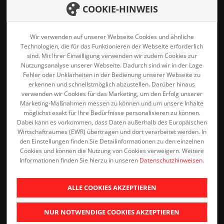
COOKIE-HINWEIS
Startseite
Karriere
Wir verwenden auf unserer Webseite Cookies und ähnliche
Produkte
Technologien, die für das Funktionieren der Webseite erforderlich
sind. Mit Ihrer Einwilligung verwenden wir zudem Cookies zur
Downloads
Nutzungsanalyse unserer Webseite. Dadurch sind wir in der Lage
Leistungen
Fehler oder Unklarheiten in der Bedienung unserer Webseite zu
Datenschutz
erkennen und schnellstmöglich abzustellen. Darüber hinaus
Unternehmen
verwenden wir Cookies für das Marketing, um den Erfolg unserer
Impressum
Marketing-Maßnahmen messen zu können und um unsere Inhalte
möglichst exakt für Ihre Bedürfnisse personalisieren zu können.
Kontakt
Dabei kann es vorkommen, dass Daten außerhalb des Europäischen
Wirtschaftraumes (EWR) übertragen und dort verarbeitet werden. In
den Einstellungen finden Sie Detailinformationen zu den einzelnen
Cookies und können die Nutzung von Cookies verweigern. Weitere
Informationen finden Sie hierzu in unseren
Datenschutzhinweisen
.
ALLE COOKIES AKZEPTIEREN
NUR NOTWENDIGE COOKIES AKZEPTIEREN