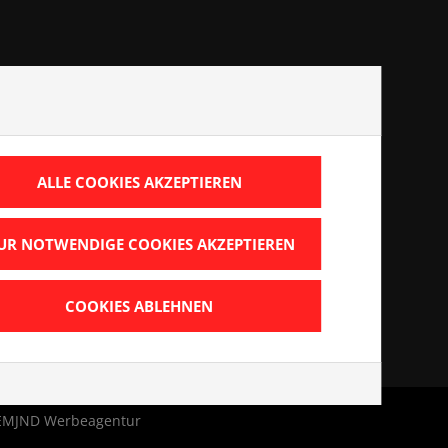
re
loads
ALLE COOKIES AKZEPTIEREN
schutz
essum
UR NOTWENDIGE COOKIES AKZEPTIEREN
COOKIES ABLEHNEN
EMJND Werbeagentur