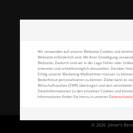
Joiner's Benc
Adlerstr. 17b
42859 Remsch
Wir verwenden auf unserer Webseite Cookies und ähnliche
Webseite erforderlich sind. Mit Ihrer Einwilligung verw
Webseite. Dadurch sind wir in der Lage Fehler oder Unkl
Vetec GmbH
erkennen und schnellstmöglich abzustellen. Darüber hin
Taubenstrasse
Erfolg unserer Marketing-Maßnahmen messen zu können u
42857 Remsch
Bedürfnisse personalisieren zu können. Dabei kann es 
Wirtschaftraumes (EWR) übertragen und dort verarbeitet w
Detailinformationen zu den einzelnen Cookies und könne
Informationen finden Sie hierzu in unseren
Datenschutzh
© 2026
Joiner's Be