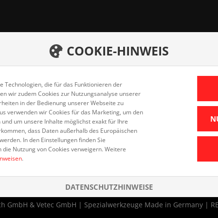
COOKIE-HINWEIS
h GmbH
Startseite
Karrie
Produkte
eid
 Technologien, die für das Funktionieren der
Down
Leistungen
enden wir zudem Cookies zur Nutzungsanalyse unserer
Daten
arheiten in der Bedienung unserer Webseite zu
Unternehmen
aus verwenden wir Cookies für das Marketing, um den
Impr
 5
N
Kontakt
nd um unsere Inhalte möglichst exakt für Ihre
eid
vorkommen, dass Daten außerhalb des Europäischen
erden. In den Einstellungen finden Sie
n die Nutzung von Cookies verweigern. Weitere
inweisen
.
DATENSCHUTZHINWEISE
nch GmbH
&
Vetec GmbH
|
Spezialwerkzeuge Made in Germany
|
R