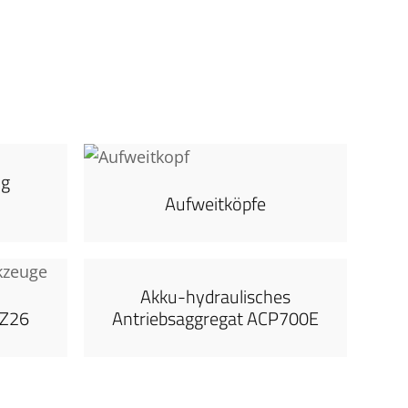
ng
Aufweitköpfe
Akku-hydraulisches
PZ26
Antriebsaggregat ACP700E