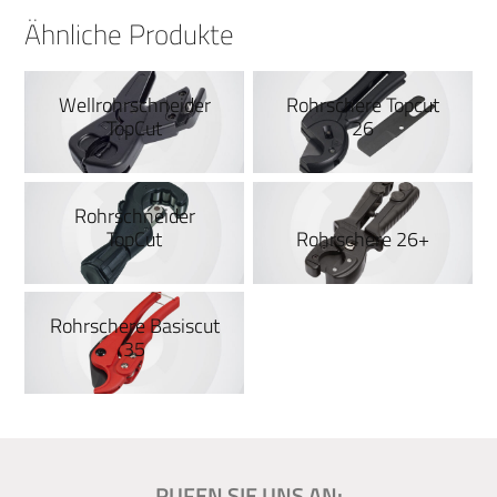
Ähnliche Produkte
Wellrohrschneider
Rohrschere Topcut
TopCut
26
Rohrschneider
TopCut
Rohrschere 26+
Rohrschere Basiscut
35
RUFEN SIE UNS AN: