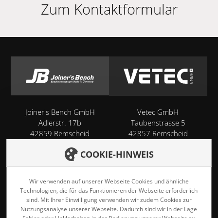
Zum Kontaktformular
Joiner's Bench GmbH
Vetec GmbH
Adlerstr. 17b
Taubenstrasse 5
42859 Remscheid
42857 Remscheid
COOKIE-HINWEIS
Startseite
Karriere
Wir verwenden auf unserer Webseite Cookies und ähnliche
Produkte
Technologien, die für das Funktionieren der Webseite erforderlich
sind. Mit Ihrer Einwilligung verwenden wir zudem Cookies zur
Downloads
Nutzungsanalyse unserer Webseite. Dadurch sind wir in der Lage
Leistungen